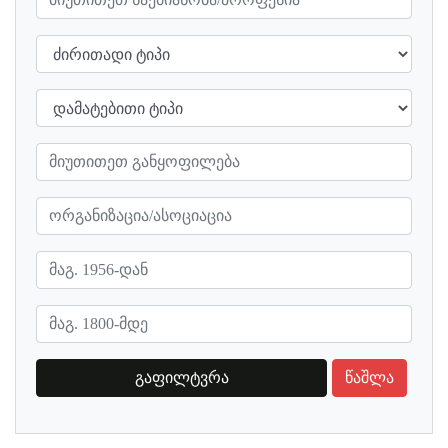
გაფილტვრა
წაშლა