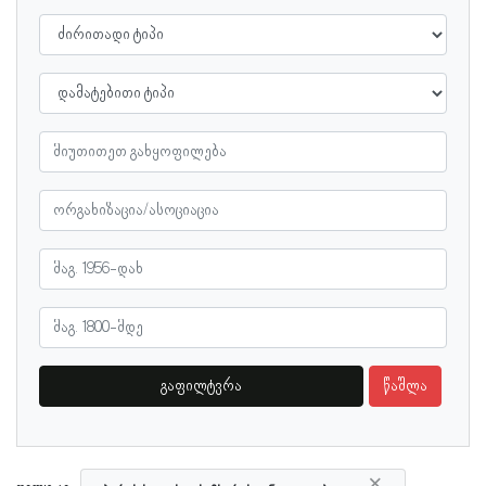
გაფილტვრა
წაშლა
×