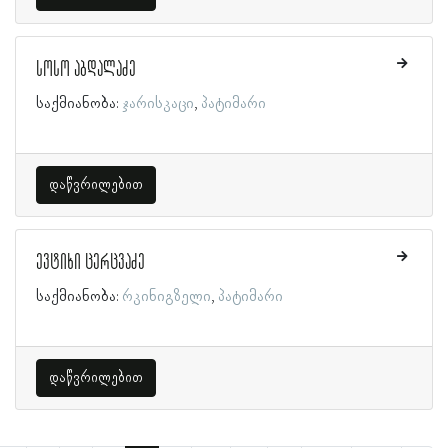
სოსო აბდალაძე
საქმიანობა:
ჯარისკაცი
პატიმარი
დაწვრილებით
ევტიხი ცერცვაძე
საქმიანობა:
რკინიგზელი
პატიმარი
დაწვრილებით