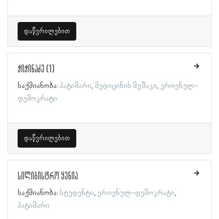
დაწვრილებით
ჭიჭინაძე (1)
საქმიანობა:
პატიმარი
მედიცინის მუშაკი
ეროვნულ-
დემოკრატი
დაწვრილებით
სილიბისტრო ყენია
საქმიანობა:
სტუდენტი
ეროვნულ-დემოკრატი
პატიმარი