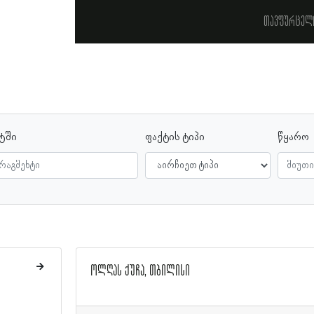
თავფურცელ
სტში
ფაქტის ტიპი
წყარო
ოლღას ქუჩა, თბილისი