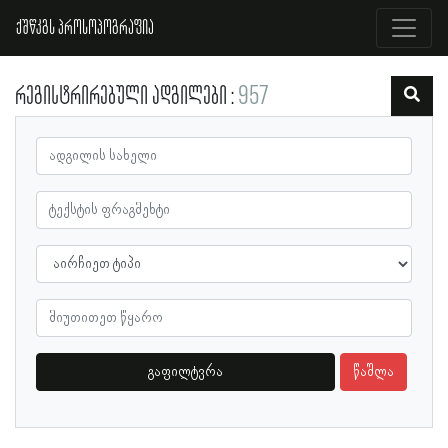
ქშწკგს პროსოპოგრაფია
რეგისტრირებული ადგილები
957
გაფილტვრა
წაშლა