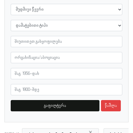
გაფილტვრა
წაშლა
×