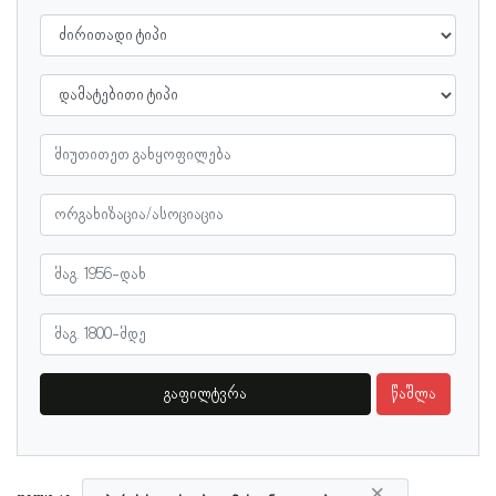
გაფილტვრა
წაშლა
×