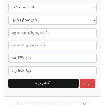
გაფილტვრა
წაშლა
×