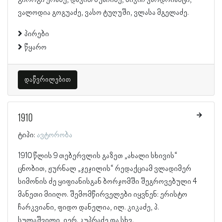
გიორგი ერაძე, დავით ბუაჩიძე, მიკიჩ ვარდოიანცი,
ვალოდია გოგუაძე, ვასო ტუღუში, ვლასა მგელაძე.
პირები
წყარო
დაწვრილებით
1910
ტიპი:
ავტორობა
1910 წლის 9 თებერვლის გაზეთ „ახალი სხივის“
ცნობით, ჟურნალ „ჯეჯილის“ რედაქციამ ვლადიმერ
სიმონის ძე ყიფიანისგან ბორჯომში შეგროვებული 4
მანეთი მიიღო. შემომწირველები იყვნენ: ერისტო
ჩარკვიანი, ფიდო დანელია, ილ. კიკაძე, პ.
სულაშვილი, იერ. კუპრაძე და სხვ.